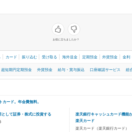
お役に立ちましたか？
へ
カード
振り込む
受け取る
海外送金
定期預金
外貨預金
金利
超短期円定期預金
外貨預金
給与・賞与振込
口座確認サービス
総
トカード。年会費無料。
用として証券・株式に投資する
楽天銀行キャッシュカード機能
楽天カード
券
楽天カード（楽天銀行カード）