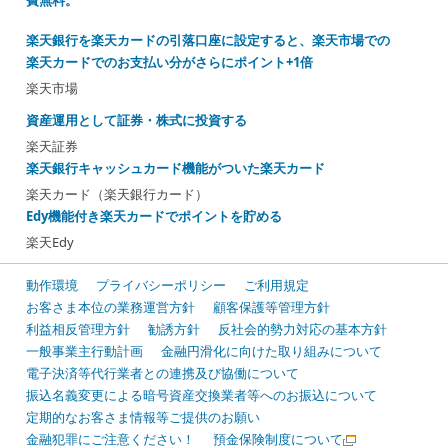
費無料。
楽天銀行を楽天カードの引落口座に設定すると、楽天市場での
楽天カードでのお支払い分がさらにポイント+1倍
楽天市場
資産運用として証券・株式に投資する
楽天証券
楽天銀行キャッシュカード機能がついた楽天カード
楽天カード（楽天銀行カード）
Edy機能付き楽天カードでポイントを貯める
楽天Edy
動作環境
プライバシーポリシー
ご利用規定
お客さま本位の業務運営方針
顧客保護等管理方針
利益相反管理方針
勧誘方針
反社会的勢力対応の基本方針
一般事業主行動計画
金融円滑化に向けた取り組みについて
電子決済等代行業者との連携及び協働について
振込名義変更による暗号資産交換業者等へのお振込について
定期的なお客さま情報等ご提供のお願い
金融犯罪にご注意ください！
預金保険制度について