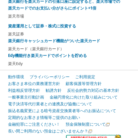
楽天銀行を楽天カードの引落口座に設定すると、楽天市場での
楽天カードでのお支払い分がさらにポイント+1倍
楽天市場
資産運用として証券・株式に投資する
楽天証券
楽天銀行キャッシュカード機能がついた楽天カード
楽天カード（楽天銀行カード）
Edy機能付き楽天カードでポイントを貯める
楽天Edy
動作環境
プライバシーポリシー
ご利用規定
お客さま本位の業務運営方針
顧客保護等管理方針
利益相反管理方針
勧誘方針
反社会的勢力対応の基本方針
一般事業主行動計画
金融円滑化に向けた取り組みについて
電子決済等代行業者との連携及び協働について
振込名義変更による暗号資産交換業者等へのお振込について
定期的なお客さま情報等ご提供のお願い
金融犯罪にご注意ください！
預金保険制度について
長い間ご利用のない預金はございませんか？