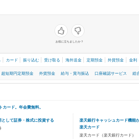
お役に立ちましたか？
へ
カード
振り込む
受け取る
海外送金
定期預金
外貨預金
金利
超短期円定期預金
外貨預金
給与・賞与振込
口座確認サービス
総
トカード。年会費無料。
用として証券・株式に投資する
楽天銀行キャッシュカード機能
楽天カード
券
楽天カード（楽天銀行カード）